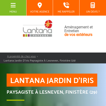
MENU
VOTRE AGENCE
ME RAPPELER
UN DEVIS ?
Aménagement et
Entretien
de vos extérieurs
A proximité de chez vous
Lantana Jardin D’Iris Paysagiste À Lesneven, Finistère (29)
LANTANA JARDIN D’IRIS
PAYSAGISTE À LESNEVEN, FINISTÈRE (29)