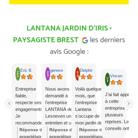
LANTANA JARDIN D’IRIS •
PAYSAGISTE BREST
les derniers
avis Google :
Eric B.
genevieve kits
Delphine Leroy
Vincent Lemain
Entreprise
Nous avons
Voilà quelques
J'ai fait appel
P
fiable,
demandé à
mois, que
à cette
a
respecte ses
l'entreprise
l'entreprise
entreprise à
p
engagements.
LANTANA de
Lantana
plusieurs
n
Je
Lesneven un
s'occupe de
reprises. Les
r
recommande.
entretien et un
mon jardin de
conseils ont
a
réaménagement
1500m2 et j'en
Réponse du
Réponse du
Réponse du
toujours été
d
complet de
suis ravie ! Ce
propriétaire:
Bonjour,
propriétaire:
Bonjour,
propriétaire:
Bonjour,