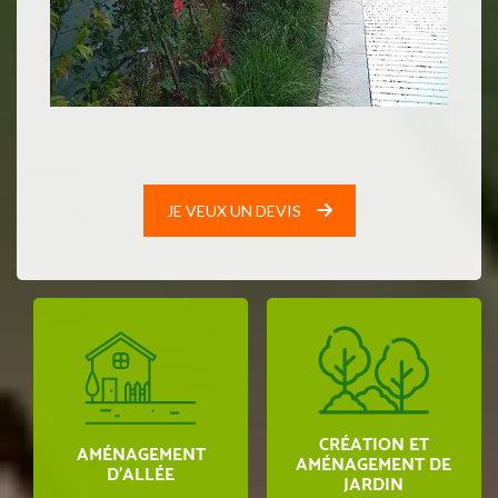
la terre ont
nécéssité un
apport de
tonnes de terre,
elles ont été
commandées et
livrées dans la
foulée. De
même que la
JE VEUX UN DEVIS
reprise de l'allée
nécessitée par
ces travaux.
Bref, un grand
merci à
Monsieur
Declochez,
omniprésent sur
le chantier et
CRÉATION ET
que nous
AMÉNAGEMENT
AMÉNAGEMENT DE
recommandons
D’ALLÉE
JARDIN
sans hésiter.