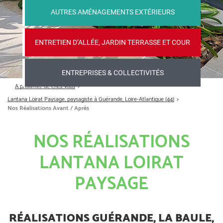
AUTRES AMÉNAGEMENTS EXTÉRIEURS
ENTRETIEN D’ALLÉE, JARDIN TERRASSE ET COUR
ENTREPRISES & COLLECTIVITÉS
A proximité de chez vous
Lantana Loirat Paysage, paysagiste à Guérande, Loire-Atlantique (44)
Nos Réalisations Avant / Après
NOS RÉALISATIONS
LANTANA LOIRAT
PAYSAGE
RÉALISATIONS GUÉRANDE, LA BAULE,