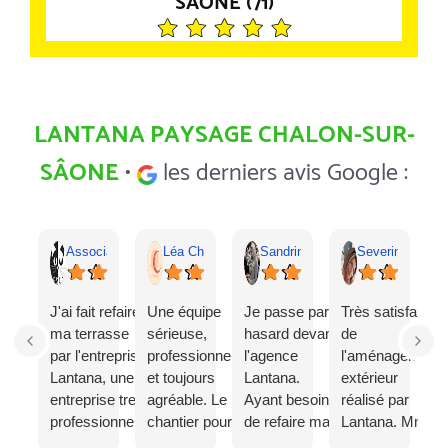
SAÔNE (71)
LANTANA PAYSAGE CHALON-SUR-
SÂONE
•
les derniers avis Google :
Association CESAR
Léa Charton
Sandrine Ulmann
Severine Protet
J'ai fait refaire
Une équipe
Je passe par
Très satisfaite
r
ma terrasse
sérieuse,
hasard devant
de
t
par l'entreprise
professionnelle,
l'agence
l'aménagement
v
Lantana, une
et toujours
Lantana.
extérieur
a
entreprise tres
agréable. Le
Ayant besoin
réalisé par
di
professionnelle
chantier pour
de refaire ma
Lantana. Mme
C
et à lecoute
une terrasse de
terrasse, je
Chavanet a
p