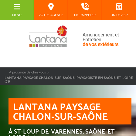
MENU
VOTRE AGENCE
ME RAPPELER
UN DEVIS ?
Aménagement et
Entretien
de vos extérieurs
A proximité de chez vous
LANTANA PAYSAGE CHALON-SUR-SAÔNE, PAYSAGISTE EN SAÔNE-ET-LOIRE
(71)
LANTANA PAYSAGE
CHALON-SUR-SAÔNE
À ST-LOUP-DE-VARENNES, SAÔNE-ET-