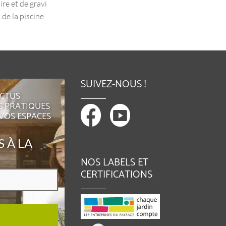
re et de gravi
c une belle terrasse bois, un massif de plant
 de la piscine
ations et la mise en place d'un gazon synthé
tique avec une...
SUIVEZ-NOUS !
ACTUS
S PRATIQUES
 VOS ESPACES
 À LA
NOS LABELS ET
CERTIFICATIONS