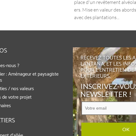
place d'un revêtement alvéolai
ers. Mise en valeur des abords
avec des plantations...
POS
RECEVEZ TOUTES LES 
LANTANA, ET LES INFO
es-nous ?
POUR L'ENTRETIEN DE
ier : Aménageur et paysagiste
EXTÉRIEURS,
rs
INSCRIVEZ-VOUS
ies / nos valeurs
NEWSLETTER !
 de votre projet
naires
TIERS
ent d’allée