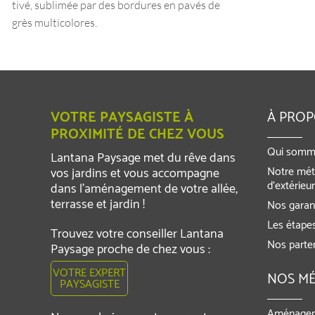
tivé, sublimée par des bordures en pavés de
grès multicolores.
VOTRE PAYSAGISTE À
À PRO
PROXIMITÉ DE CHEZ VOUS
Qui somm
Lantana Paysage met du rêve dans
Notre mét
vos jardins et vous accompagne
d’extérieu
dans l’aménagement de votre allée,
terrasse et jardin !
Nos garant
Les étapes
Trouvez votre conseiller Lantana
Nos parte
Paysage proche de chez vous :
VOTRE EXPERT
NOS MÉ
PAYSAGISTE
Aménagem