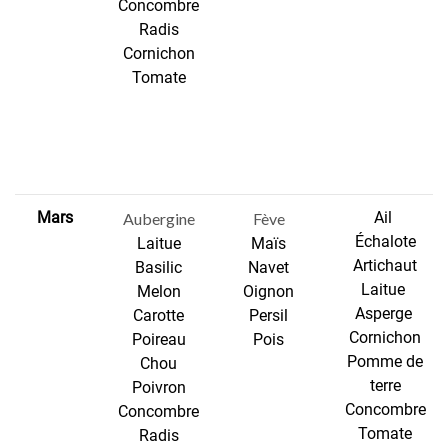
Concombre
Radis
Cornichon
Tomate
Mars
Ail
Aubergine
Fève
Échalote
Laitue
Maïs
Artichaut
Basilic
Navet
Laitue
Melon
Oignon
Asperge
Carotte
Persil
Cornichon
Poireau
Pois
Pomme de
Chou
terre
Poivron
Concombre
Concombre
Tomate
Radis