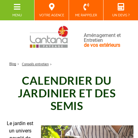
MENU
VOTRE AGENCE
ME RAPPELER
UN DEVIS ?
Aménagement et
Entretien
de vos extérieurs
Blog
Conseils entretien
CALENDRIER DU
JARDINIER ET DES
SEMIS
Le jardin est
un univers