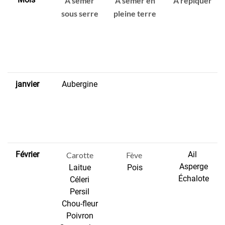
À semer
À semer en
À repiquer
sous serre
pleine terre
janvier
Aubergine
Février
Ail
Carotte
Fève
Asperge
Laitue
Pois
Échalote
Céleri
Persil
Chou-fleur
Poivron