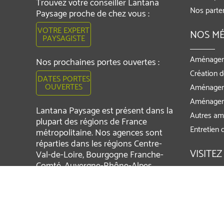
Trouvez votre conseiller Lantana
Nos parte
Paysage proche de chez vous :
VOTRE EXPERT
NOS MÉ
PAYSAGISTE
Aménagem
Nos prochaines portes ouvertes :
Création d
DATES PORTES
OUVERTES
Aménagem
Aménagem
Lantana Paysage est présent dans la
Autres am
plupart des régions de France
Entretien d
métropolitaine. Nos agences sont
réparties dans les régions Centre-
VISITEZ
Val-de-Loire, Bourgogne Franche-
Comté, Auvergne-Rhône-Alpes,
Provence-Alpes-Côte d'Azur,
Lantana G
Occitanie, Nouvelle-Aquitaine, Pays
Lantana J
de la Loire, Bretagne, Ile-de-France,
Hauts-de-France et Grand Est.