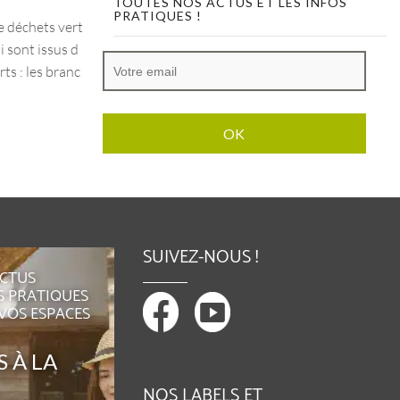
TOUTES NOS ACTUS ET LES INFOS
PRATIQUES !
e déchets vert
L’été arrive à grand pas, et les fortes chaleur
i sont issus d
s avec. Pour cela, il est primordial de bien pr
rts : les branc
otéger votre jardin ! La chaleur peut facilem
ent...
SUIVEZ-NOUS !
ACTUS
S PRATIQUES
 VOS ESPACES
 À LA
NOS LABELS ET