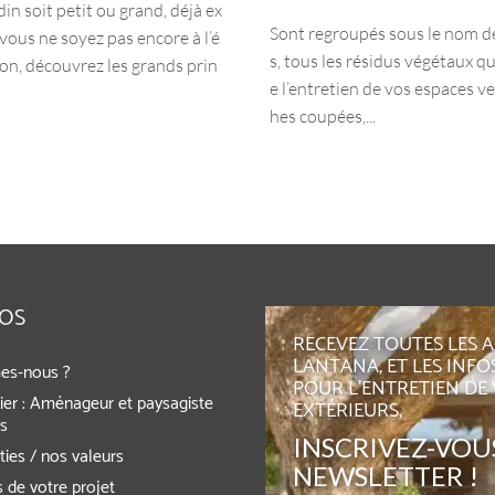
in soit petit ou grand, déjà ex
Sont regroupés sous le nom d
vous ne soyez pas encore à l’é
s, tous les résidus végétaux qu
ion, découvrez les grands prin
e l’entretien de vos espaces ve
hes coupées,...
POS
RECEVEZ TOUTES LES 
LANTANA, ET LES INFO
es-nous ?
POUR L'ENTRETIEN DE
ier : Aménageur et paysagiste
EXTÉRIEURS,
rs
INSCRIVEZ-VOUS
ies / nos valeurs
NEWSLETTER !
 de votre projet