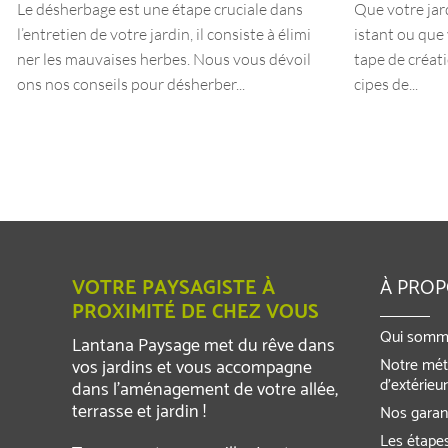
Le désherbage est une étape cruciale dans
Que votre jard
l’entretien de votre jardin, il consiste à élimi
istant ou que 
ner les mauvaises herbes. Nous vous dévoil
tape de créat
ons nos conseils pour désherber...
cipes de...
VOTRE PAYSAGISTE À
À PRO
PROXIMITÉ DE CHEZ VOUS
Qui somm
Lantana Paysage met du rêve dans
Notre mét
vos jardins et vous accompagne
d’extérieu
dans l’aménagement de votre allée,
terrasse et jardin !
Nos garant
Les étapes