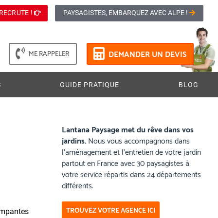
RECRUTE !
PAYSAGISTES, EMBARQUEZ AVEC ALPE !
DEMANDER UN DEVIS
ME RAPPELER
S
GUIDE PRATIQUE
BLOG
Lantana Paysage met du rêve dans vos
jardins.
Nous vous accompagnons dans
l’aménagement et l’entretien de votre jardin
partout en France avec 30 paysagistes à
votre service répartis dans 24 départements
différents.
.
TROUVEZ VOTRE AGENCE ICI
rimpantes