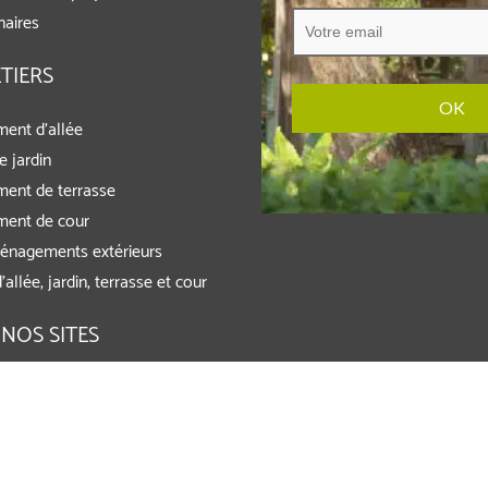
naires
TIERS
ent d’allée
e jardin
ent de terrasse
ent de cour
énagements extérieurs
’allée, jardin, terrasse et cour
 NOS SITES
rands Comptes
ob