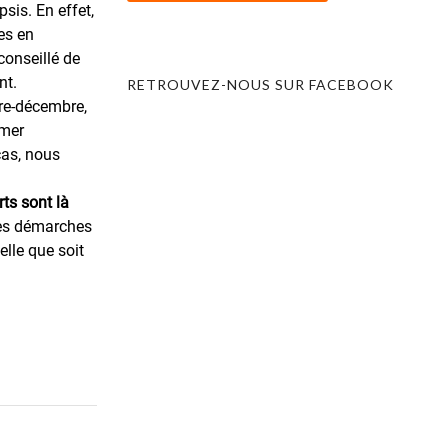
psis. En effet,
les en
conseillé de
ent.
RETROUVEZ-NOUS SUR FACEBOOK
re-décembre,
îmer
cas, nous
ts sont là
es démarches
elle que soit