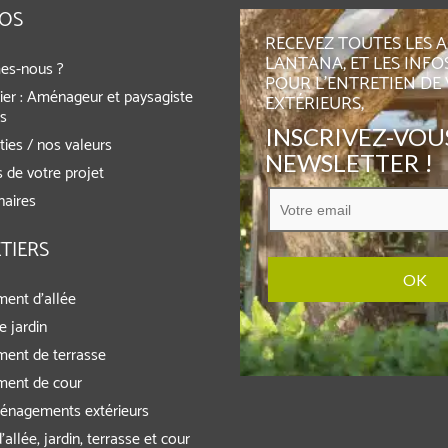
POS
RECEVEZ TOUTES LES 
LANTANA, ET LES INFO
es-nous ?
POUR L'ENTRETIEN DE
ier : Aménageur et paysagiste
EXTÉRIEURS,
rs
INSCRIVEZ-VOUS
ies / nos valeurs
NEWSLETTER !
 de votre projet
naires
TIERS
ent d’allée
e jardin
ent de terrasse
ent de cour
énagements extérieurs
’allée, jardin, terrasse et cour