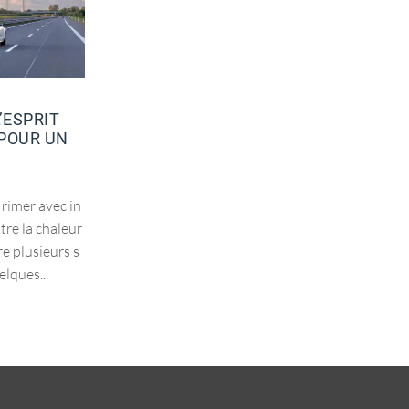
’ESPRIT
 POUR UN
APRÈS LA CANICULE, L’ORAGE :
PRÉPARER SON JARDIN AUX
INTEMPÉRIES ESTIVALES
 rimer avec in
tre la chaleur
Après plusieurs jours de forte chaleur, l'été
re plusieurs s
réserve souvent un autre type d'épisode. D
lques...
es orages violents éclatent, parfois avec de l
a grêle, du vent fort...