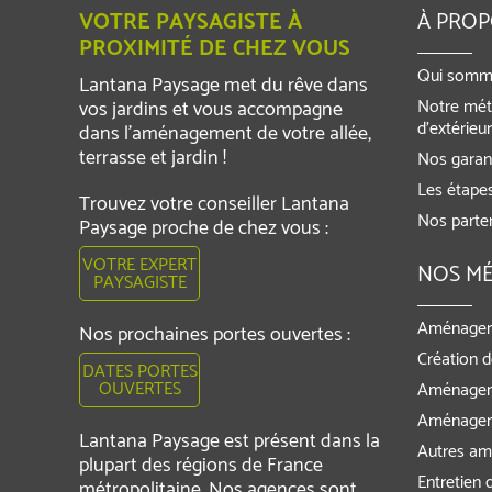
VOTRE PAYSAGISTE À
À PRO
PROXIMITÉ DE CHEZ VOUS
Qui somm
Lantana Paysage met du rêve dans
Notre mét
vos jardins et vous accompagne
d’extérieu
dans l’aménagement de votre allée,
terrasse et jardin !
Nos garant
Les étapes
Trouvez votre conseiller Lantana
Nos parte
Paysage proche de chez vous :
VOTRE EXPERT
NOS MÉ
PAYSAGISTE
Aménagem
Nos prochaines portes ouvertes :
Création d
DATES PORTES
OUVERTES
Aménagem
Aménagem
Lantana Paysage est présent dans la
Autres am
plupart des régions de France
Entretien d
métropolitaine. Nos agences sont