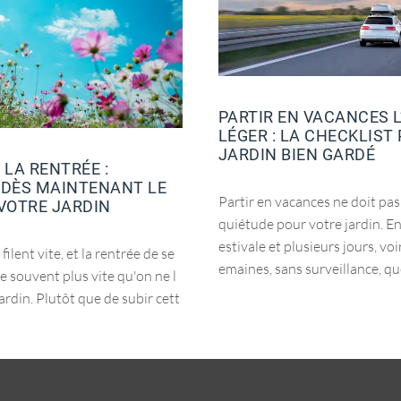
PARTIR EN VACANCES L
LÉGER : LA CHECKLIST
JARDIN BIEN GARDÉ
 LA RENTRÉE :
 DÈS MAINTENANT LE
Partir en vacances ne doit pas
VOTRE JARDIN
quiétude pour votre jardin. En
estivale et plusieurs jours, voi
 filent vite, et la rentrée de se
emaines, sans surveillance, que
e souvent plus vite qu'on ne l
ardin. Plutôt que de subir cett