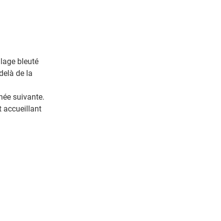
llage bleuté
delà de la
nnée suivante.
t accueillant