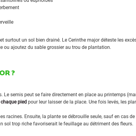
, santolines ou euphorbes
perbement
rveille
et surtout un sol bien drainé. Le Cerinthe major déteste les excè
utte ou ajoutez du sable grossier au trou de plantation.
OR ?
. Le semis peut se faire directement en place au printemps (mar
 chaque pied
pour leur laisser de la place. Une fois levés, les pl
des racines. Ensuite, la plante se débrouille seule, sauf en cas de
sol trop riche favoriserait le feuillage au détriment des fleurs.