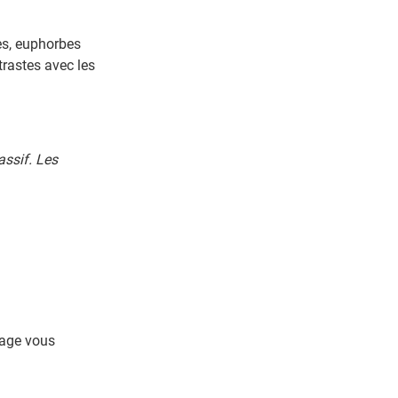
es, euphorbes
rastes avec les
assif. Les
sage vous