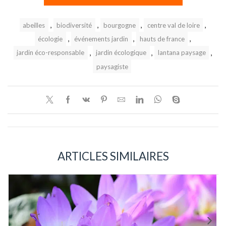
,
,
,
,
abeilles
biodiversité
bourgogne
centre val de loire
,
,
,
écologie
événements jardin
hauts de france
,
,
,
jardin éco-responsable
jardin écologique
lantana paysage
paysagiste
ARTICLES SIMILAIRES