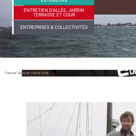
EXTÉRIEURS
!
ENTRETIEN D’ALLÉE, JARDIN
TERRASSE ET COUR
ENTREPRISES & COLLECTIVITÉS
Transat Jacques Vabre 2019