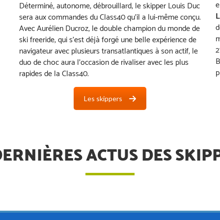
e
Déterminé, autonome, débrouillard, le skipper Louis Duc
L
sera aux commandes du Class40 qu’il a lui-même conçu.
d
Avec Aurélien Ducroz, le double champion du monde de
m
ski freeride, qui s’est déjà forgé une belle expérience de
2
navigateur avec plusieurs transatlantiques à son actif, le
B
duo de choc aura l’occasion de rivaliser avec les plus
p
rapides de la Class40.
Les skippers
DERNIÈRES ACTUS DES SKIPP