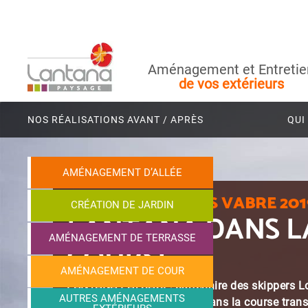
Aménagement et Entretie
de vos extérieurs
NOS RÉALISATIONS AVANT / APRÈS
QUI
AMÉNAGEMENT D’ALLÉE
TRANSA
CRÉATION DE JARDIN
LAN
AMÉNAGEMENT DE TERRASSE
COU
AMÉNAGEMENT DE COUR
LANTANA PA
AUTRES AMÉNAGEMENTS
Aurélien Du