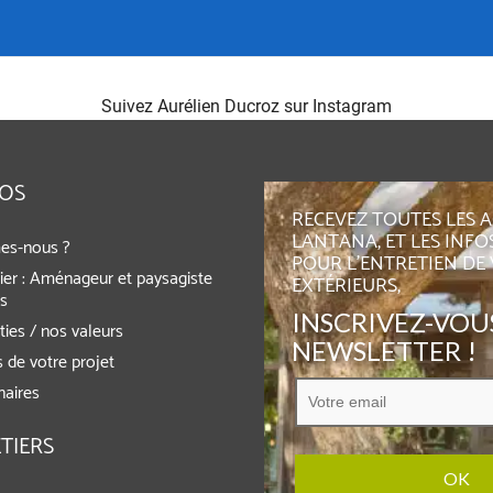
Suivez Aurélien Ducroz sur Instagram
POS
RECEVEZ TOUTES LES 
LANTANA, ET LES INFO
es-nous ?
POUR L'ENTRETIEN DE
ier : Aménageur et paysagiste
EXTÉRIEURS,
rs
INSCRIVEZ-VOUS
ies / nos valeurs
NEWSLETTER !
 de votre projet
naires
TIERS