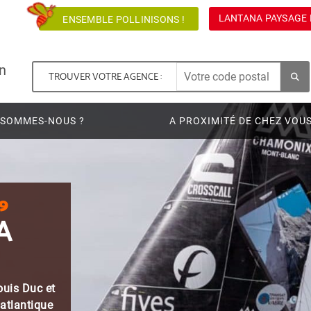
LANTANA PAYSAGE 
ENSEMBLE POLLINISONS !
n
TROUVER VOTRE AGENCE :
 SOMMES-NOUS ?
A PROXIMITÉ DE CHEZ VOU
T JACQUES VABRE 2019
TANA DANS LA
RSE
YSAGE, partenaire des skippers Louis Duc et
croz, s’engage dans la course transatlantique