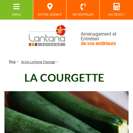
MENU
VOTRE AGENCE
ME RAPPELER
UN DEVIS ?
Aménagement et
Entretien
de vos extérieurs
Blog
Actus Lantana Paysage
LA COURGETTE