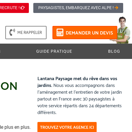
RECRUTE !
PAYSAGISTES, EMBARQUEZ AVEC ALPE !
DEMANDER UN DEVIS
ME RAPPELER
S
GUIDE PRATIQUE
BLOG
Lantana Paysage met du rêve dans vos
ION
jardins.
Nous vous accompagnons dans
l’aménagement et l’entretien de votre jardin
partout en France avec 30 paysagistes à
votre service répartis dans 24 départements
différents.
TROUVEZ VOTRE AGENCE ICI
e plus en plus.