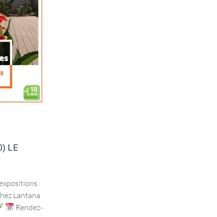
FOIRE ALESPO
) LE
expositions :
chez Lantana
Rendez-