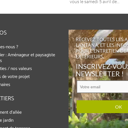
vous le samedi 5 avril de...
POS
RECEVEZ TOUTES LES 
LANTANA, ET LES INFO
es-nous ?
POUR L'ENTRETIEN DE
ier : Aménageur et paysagiste
EXTÉRIEURS,
rs
INSCRIVEZ-VOUS
ies / nos valeurs
NEWSLETTER !
 de votre projet
naires
TIERS
ent d’allée
e jardin