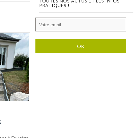
TOUTES NOS ACTUS ET LES INFOS
PRATIQUES !
UN JARDIN STRUCTURÉ ENTRE
S
VERT ET MINÉRAL
age à Fougère
Nous avons récemment aménagé un jardin