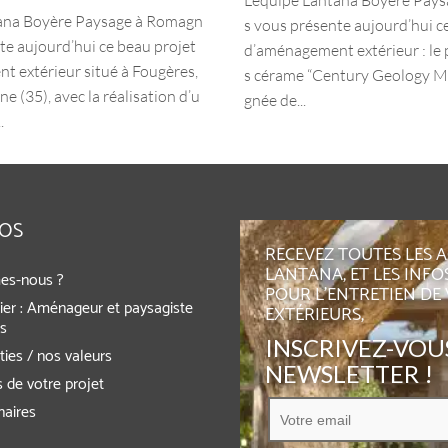
tana Boyère Paysage à Romagn
s vous présente aujourd’hui c
te aujourd’hui ce beau projet
d’aménagement extérieur : le 
 extérieur situé à Fougères,
s cérame “Century Geology M
ine (35), avec la réalisation d’u
gnée de...
.
POS
RECEVEZ TOUTES LES 
LANTANA, ET LES INFO
es-nous ?
POUR L'ENTRETIEN DE
ier : Aménageur et paysagiste
EXTÉRIEURS,
rs
INSCRIVEZ-VOUS
ies / nos valeurs
NEWSLETTER !
 de votre projet
naires