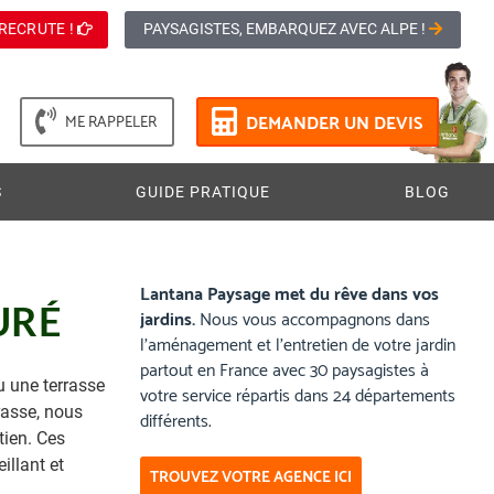
RECRUTE !
PAYSAGISTES, EMBARQUEZ AVEC ALPE !
DEMANDER UN DEVIS
ME RAPPELER
S
GUIDE PRATIQUE
BLOG
Lantana Paysage met du rêve dans vos
URÉ
jardins.
Nous vous accompagnons dans
l’aménagement et l’entretien de votre jardin
partout en France avec 30 paysagistes à
u une terrasse
votre service répartis dans 24 départements
rasse, nous
différents.
tien. Ces
illant et
TROUVEZ VOTRE AGENCE ICI