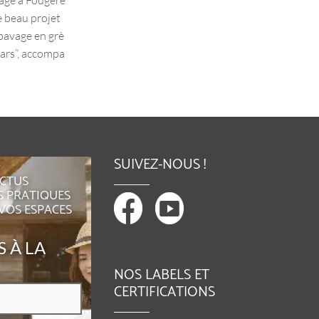
e beau projet
engazonné chez un particulier, en y apporta
pavage en grè
nt une touche graphique et contemporaine.
ars”, accompa
Pour cela, nous avons créé plusieurs îlots...
SUIVEZ-NOUS !
ACTUS
S PRATIQUES
 VOS ESPACES
 À LA
NOS LABELS ET
CERTIFICATIONS