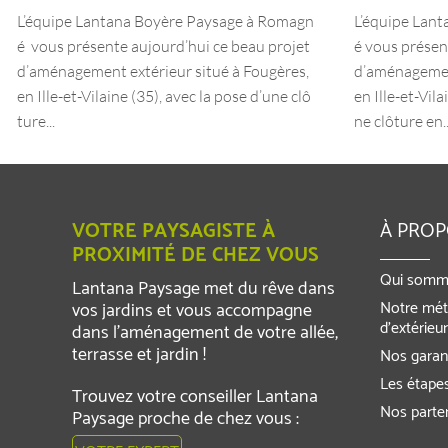
L’équipe Lantana Boyère Paysage à Romagn
L’équipe Lan
é vous présente aujourd’hui ce beau projet
é vous présen
d’aménagement extérieur situé à Fougères,
d’aménagement
en Ille-et-Vilaine (35), avec la pose d’une clô
en Ille-et-Vila
ture...
ne clôture en..
VOTRE PAYSAGISTE À
À PRO
PROXIMITÉ DE CHEZ VOUS
Qui somm
Lantana Paysage met du rêve dans
Notre mét
vos jardins et vous accompagne
d’extérieu
dans l’aménagement de votre allée,
terrasse et jardin !
Nos garant
Les étapes
Trouvez votre conseiller Lantana
Nos parte
Paysage proche de chez vous :