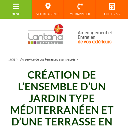
MENU
VOTRE AGENCE
ME RAPPELER
UN DEVIS ?
Aménagement et
Entretien
de vos extérieurs
Blog
Au service de vos terrasses avant-après
CRÉATION DE
L’ENSEMBLE D’UN
JARDIN TYPE
MÉDITERRANÉEN ET
D’UNE TERRASSE EN