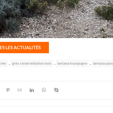
ES LES ACTUALITÉS
,
,
,
trée
grès ceram imitation bois
lantana bourgogne
lantana pay