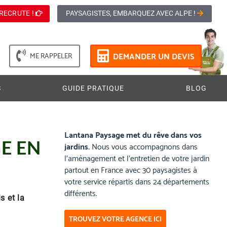
RECRUTE !
PAYSAGISTES, EMBARQUEZ AVEC ALPE !
DEMANDER UN DEVIS
ME RAPPELER
S
GUIDE PRATIQUE
BLOG
Lantana Paysage met du rêve dans vos
E EN
jardins.
Nous vous accompagnons dans
l’aménagement et l’entretien de votre jardin
partout en France avec 30 paysagistes à
votre service répartis dans 24 départements
différents.
s et la
TROUVEZ VOTRE AGENCE ICI