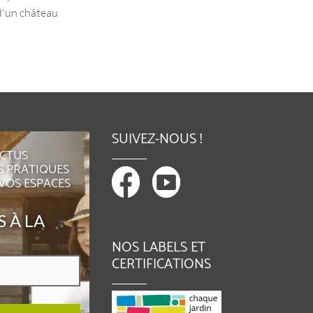
de l'entretien...
 d'un château
SUIVEZ-NOUS !
ACTUS
S PRATIQUES
 VOS ESPACES
 À LA
NOS LABELS ET
CERTIFICATIONS