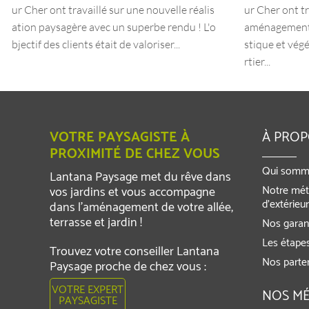
ur Cher ont travaillé sur une nouvelle réalis
ur Cher ont tr
ation paysagère avec un superbe rendu ! L'o
aménagement 
bjectif des clients était de valoriser...
stique et végé
rtier...
VOTRE PAYSAGISTE À
À PRO
PROXIMITÉ DE CHEZ VOUS
Qui somm
Lantana Paysage met du rêve dans
Notre mét
vos jardins et vous accompagne
d’extérieu
dans l’aménagement de votre allée,
terrasse et jardin !
Nos garant
Les étapes
Trouvez votre conseiller Lantana
Nos parte
Paysage proche de chez vous :
VOTRE EXPERT
NOS MÉ
PAYSAGISTE