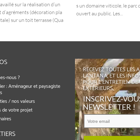
availlé sur la réalisation d’un
s un domaine viticole, le parc
d’agréments (décoration pla
ouvert au public. Les...
tale) sur un toit terrasse (Qua
POS
RECEVEZ TOUTES LES 
LANTANA, ET LES INFO
es-nous ?
POUR L'ENTRETIEN DE
ier : Aménageur et paysagiste
EXTÉRIEURS,
rs
INSCRIVEZ-VOUS
ies / nos valeurs
NEWSLETTER !
 de votre projet
naires
TIERS