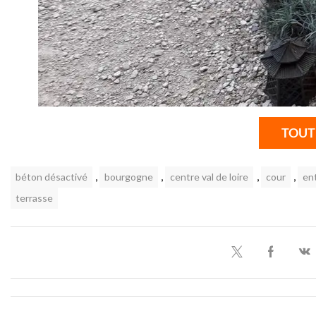
TOUT
,
,
,
,
béton désactivé
bourgogne
centre val de loire
cour
en
terrasse