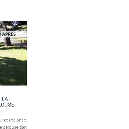
LE CHANTIER DU MOIS : UNE
ALLÉE, UNE MINI-TERRASSE ET
DES PAS JAPONAIS
 LA
LOUSE
Les équipes de l'agence du Centre Val de Lo
ire ont travaillé sur la création d'une allée,
urgogne ont t
d'une mini-terrasse et de pas japonais. Lors
ne pelouse dan